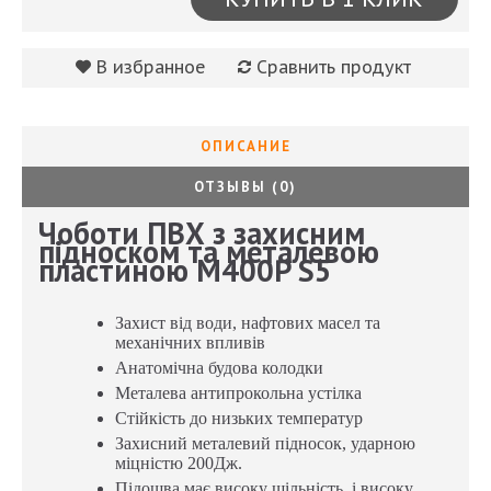
В избранное
Сравнить продукт
ОПИСАНИЕ
ОТЗЫВЫ (0)
Чоботи ПВХ з захисним
підноском та металевою
пластиною M400P S5
Захист від води, нафтових масел та
механічних впливів
Анатомічна будова колодки
Металева антипрокольна устілка
Стійкість до низьких температур
Захисний металевий підносок, ударною
міцністю 200Дж.
Підошва має високу щільність, і високу