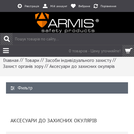
Реєстрація
Мій аккаунт
Вибране
Порівняння
0 товаров -
Цену уточняйте!
//
//
//
Главная
Товари
Засоби індивідуального захисту
//
Захист органів зору
Аксесуари до захисних окулярів
Фильтр
АКСЕСУАРИ ДО ЗАХИСНИХ ОКУЛЯРІВ