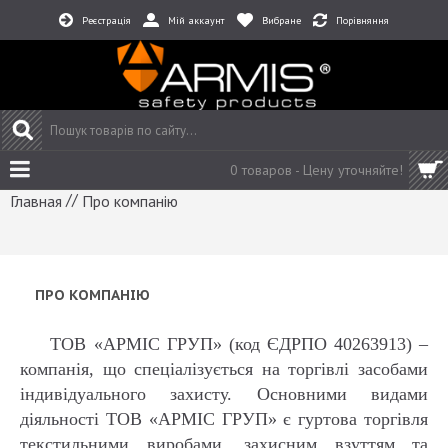
Реєстрація
Мій аккаунт
Вибране
Порівняння
0 товаров -
Цену уточняйте!
//
Главная
Про компанію
ПРО КОМПАНІЮ
ТОВ «АРМІС ГРУП» (код ЄДРПО 40263913) –
компанія, що спеціалізується на торгівлі засобами
індивідуального захисту. Основними видами
діяльності ТОВ «АРМІС ГРУП» є гуртова торгівля
текстильними виробами, захисним взуттям та