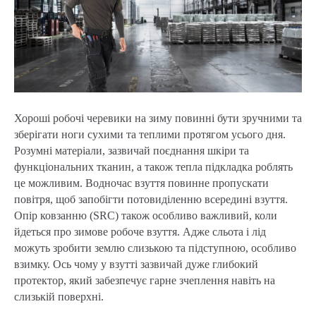
Хороші робочі черевики на зиму повинні бути зручними та
зберігати ноги сухими та теплими протягом усього дня.
Розумні матеріали, зазвичай поєднання шкіри та
функціональних тканин, а також тепла підкладка роблять
це можливим. Водночас взуття повинне пропускати
повітря, щоб запобігти потовиділенню всередині взуття.
Опір ковзанню (SRC) також особливо важливий, коли
йдеться про зимове робоче взуття. Адже сльота і лід
можуть зробити землю слизькою та підступною, особливо
взимку. Ось чому у взутті зазвичай дуже глибокий
протектор, який забезпечує гарне зчеплення навіть на
слизькій поверхні.