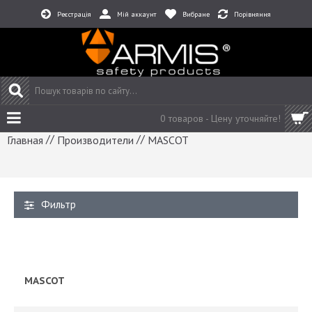
Реєстрація
Мій аккаунт
Вибране
Порівняння
0 товаров -
Цену уточняйте!
//
//
Главная
Производители
MASCOT
Фильтр
MASCOT