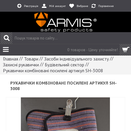
Реєстрація
Мій аккаунт
Вибране
Порівняння
0 товаров -
Цену уточняйте!
//
//
//
Главная
Товари
Засоби індивідуального захисту
//
//
Захисні рукавички
Будівельний сектор
Рукавички комбіновані посилені артикул SH-3008
РУКАВИЧКИ КОМБІНОВАНІ ПОСИЛЕНІ АРТИКУЛ SH-
3008