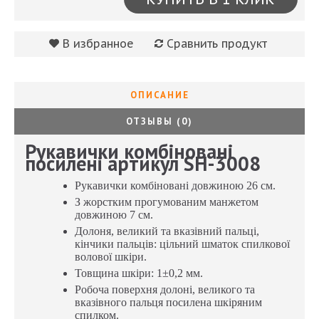
В избранное
Сравнить продукт
ОПИСАНИЕ
ОТЗЫВЫ (0)
Рукавички комбіновані
посилені артикул SH-3008
Рукавички комбіновані довжиною 26 см.
З жорстким прогумованим манжетом
довжиною 7 см.
Долоня, великий та вказівний пальці,
кінчики пальців: цільний шматок спилкової
волової шкіри.
Товщина шкіри: 1±0,2 мм.
Робоча поверхня долоні, великого та
вказівного пальця посилена шкіряним
спилком.